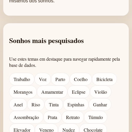
mistérios dos sonhos.
Sonhos mais pesquisados
Use estes temas em destaque para navegar rapidamente pela
base de dados.
Trabalho
Voz
Parto
Coelho
Bicicleta
Morangos
Amamentar
Eclipse
Violão
Anel
Riso
Tinta
Espinhas
Ganhar
Assombração
Prata
Retrato
Túmulo
Elevador
Veneno
Nudez
Chocolate