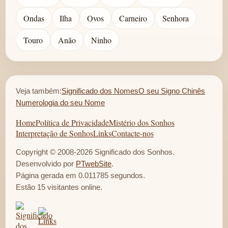
Ondas
Ilha
Ovos
Carneiro
Senhora
Touro
Anão
Ninho
Veja também:
Significado dos Nomes
O seu Signo Chinês
Numerologia do seu Nome
Home
Política de Privacidade
Mistério dos Sonhos
Interpretação de Sonhos
Links
Contacte-nos
Copyright © 2008-2026 Significado dos Sonhos.
Desenvolvido por
PTwebSite
.
Página gerada em 0.011785 segundos.
Estão 15 visitantes online.